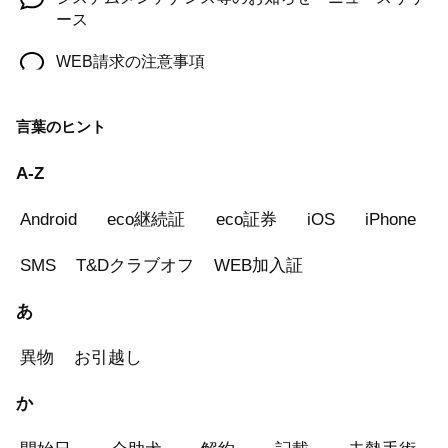
ース
WEB請求の注意事項
LINE公式アカウントからマイページへのソーシャル
言葉のヒント
ログインサービスの導入
オンライン申込みがエラーとなる場合の対応
A-Z
よくあるご質問
Android
eco継続証
eco証券
iOS
iPhone
フィラリア・ノミ・ダニ予防薬 の費用は保険金の支
SMS
T&Dクラブオフ
WEB加入証
払い対象になりますか？
あ
マイページの手続き状況に表示されるステータスに
ついて
異物
お引越し
保険契約継続証が届きません
か
保険証券はいつ届きますか？