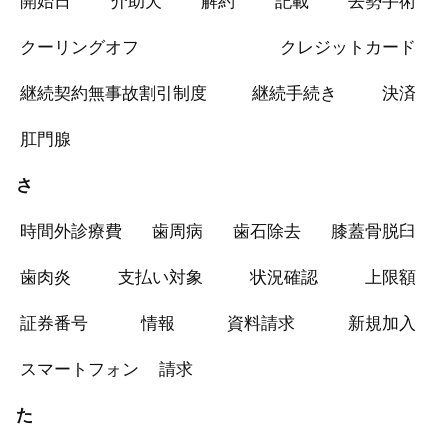
開始日
介助犬
解約
記載
去勢手術
マイページ会員情報登録ができない
クーリングオフ
クレジットカード
保険金は請求してからどれくらいで支払われます
か？
継続契約無事故割引制度
継続手続き
決済
保険金の請求方法について教えてください
肛門腺
さ
時間外診療費
歯周病
歯石除去
膝蓋骨脱臼
歯肉炎
支払い対象
状況確認
上限額
証券番号
情報
資料請求
新規加入
スマートフォン
請求
た